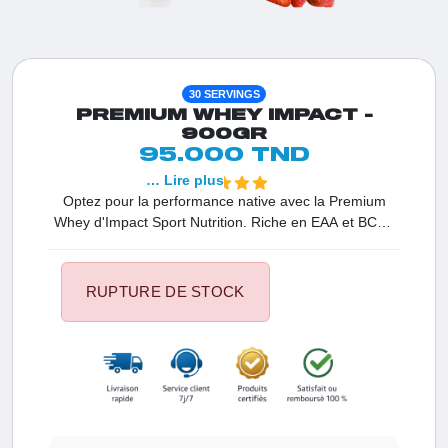
30 SERVINGS
PREMIUM WHEY IMPACT -
900GR
95.000 TND
… Lire plus
Optez pour la performance native avec la Premium
Whey d'Impact Sport Nutrition. Riche en EAA et BCAA
(ratio 2:1:1), cette protéine favorise une récupération
immédiate et une croissance musculaire durable. Sa
digestibilité optimale en fait l'alliée parfaite pour vos
RUPTURE DE STOCK
collations post-entraînement en Tunisie