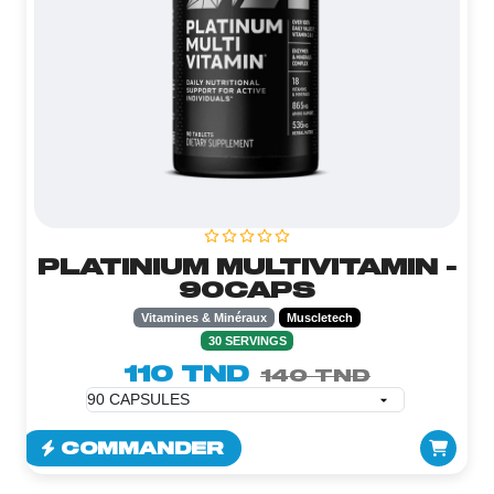
PLATINIUM MULTIVITAMIN -
90CAPS
Vitamines & Minéraux
Muscletech
30 SERVINGS
110 TND
140 TND
COMMANDER