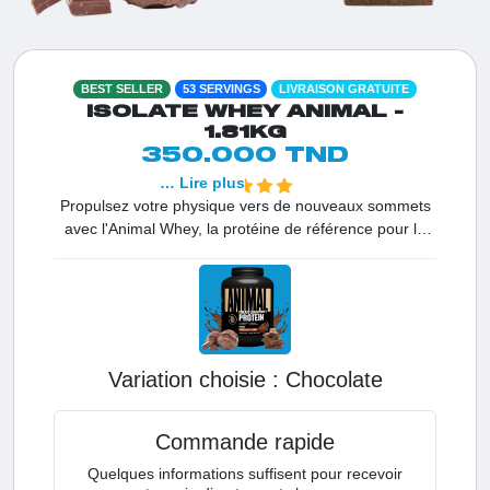
BEST SELLER
53 SERVINGS
LIVRAISON GRATUITE
ISOLATE WHEY ANIMAL -
1.81KG
350.000 TND
… Lire plus
Propulsez votre physique vers de nouveaux sommets
avec l'Animal Whey, la protéine de référence pour la
performance maximale en Tunisie. Chaque dose
délivre 25 g de protéines de haute valeur biologique,
conçues pour répondre aux besoins des bodybuilders
et des sportifs de haut niveau. C'est le premier choix
pour obtenir des résultats rapides tout en garantissant
une absorption optimale et une vitalité musculaire
Variation choisie :
chocolate
renforcée.
Commande rapide
Quelques informations suffisent pour recevoir