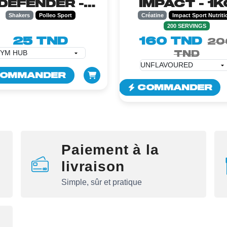
DEFENDER -
IMPACT - 1K
600ML
Shakers
Polleo Sport
Créatine
Impact Sport Nutriti
200 SERVINGS
25 TND
160 TND
20
TND
OMMANDER
COMMANDER
Paiement à la
livraison
Simple, sûr et pratique