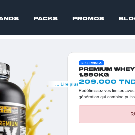
ANDS
PACKS
PROMOS
BLO
60 SERVINGS
PREMIUM WHEY
1.890KG
209.000 TN
… Lire plus
Redéfinissez vos limites ave
génération qui combine puissa
protéines nettes et le compl
formule assure une absorptio
R
instantanément. C'est le choix
exigent une performance max