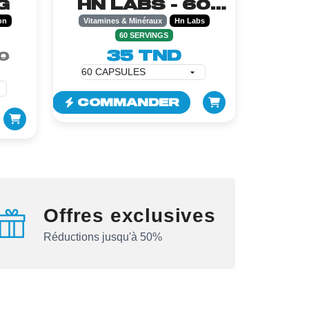
G
HN LABS - 60
CAPSULES
on
Vitamines & Minéraux
Hn Labs
60 SERVINGS
35 TND
0
COMMANDER
Offres exclusives
Réductions jusqu'à 50%