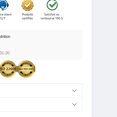
trition
01-20