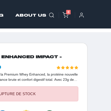
0
G
ABOUT US
 ENHANCED IMPACT -
D
c la Premium Whey Enhanced, la protéine nouvelle
nce brute et confort digestif total. Avec 23g de
exe enzymatique breveté DigeZyme®, cette
n optimale pour nourrir vos muscles
UPTURE DE STOCK
 de haute qualité pour les athlètes en Tunisie qui
imale sans compromis sur leur santé.