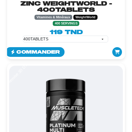
ZINC WEIGHTWORLD -
400TABLETS
Vitamines & Minéraux
WeightWorld
400 SERVINGS
119 TND
COMMANDER
Remise 30 DT