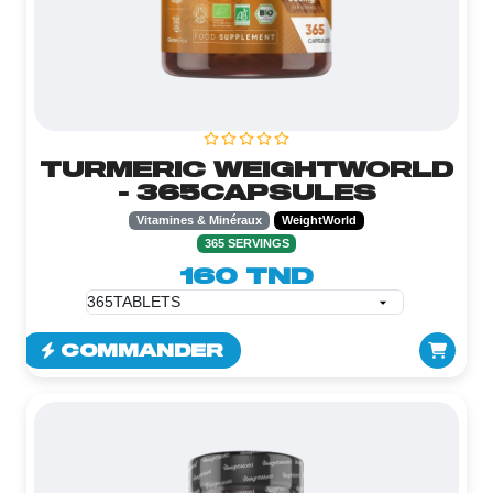
TURMERIC WEIGHTWORLD
- 365CAPSULES
Vitamines & Minéraux
WeightWorld
365 SERVINGS
160 TND
COMMANDER