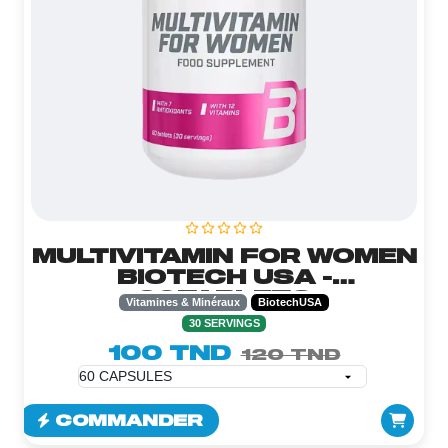
MULTIVITAMIN FOR WOMEN
BIOTECH USA -
60TABLETS
Vitamines & Minéraux
BiotechUSA
30 SERVINGS
100 TND
120 TND
COMMANDER