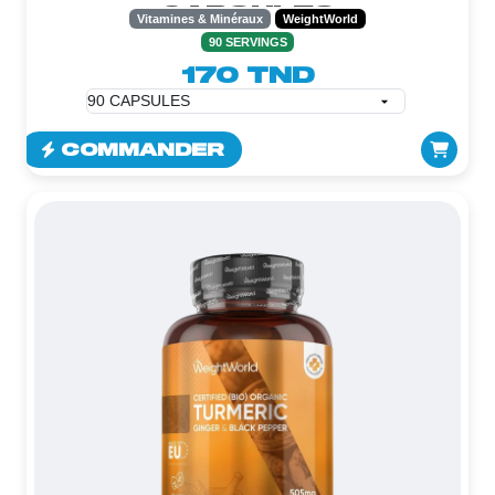
CAPSULES
Vitamines & Minéraux
WeightWorld
90 SERVINGS
170 TND
COMMANDER