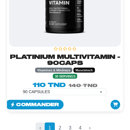
PLATINIUM MULTIVITAMIN -
90CAPS
Vitamines & Minéraux
Muscletech
30 SERVINGS
110 TND
140 TND
COMMANDER
‹
1
2
3
4
›