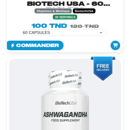
BIOTECH USA - 60
TABLETS
Vitamines & Minéraux
BiotechUSA
30 SERVINGS
100 TND
120 TND
COMMANDER