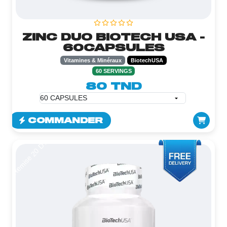
ZINC DUO BIOTECH USA -
60CAPSULES
Vitamines & Minéraux
BiotechUSA
60 SERVINGS
80 TND
COMMANDER
Remise 20 DT