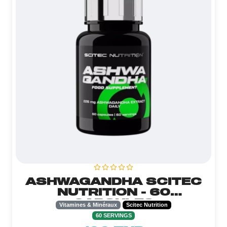
ASHWAGANDHA SCITEC
NUTRITION - 60
CAPSULES
Vitamines & Minéraux
Scitec Nutrition
60 SERVINGS