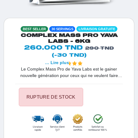
BEST SELLER
30 SERVINGS
LIVRAISON GRATUITE
COMPLEX MASS PRO YAVA
LABS - 6KG
260.000 TND
290 TND
(-30 TND)
… Lire plus
Le Complex Mass Pro de Yava Labs est le gainer
nouvelle génération pour ceux qui ne veulent faire
aucun compromis. En Tunisie, c'est le premier choix
des athlètes et des 'hardgainers' souhaitant franchir un
palier de volume. Sa formule de haute qualité assure
RUPTURE DE STOCK
une absorption optimale des nutriments pour garantir
des résultats rapides, une force décuplée et une vitalité
exceptionnelle au quotidien.