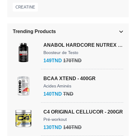
CREATINE
Trending Products
ANABOL HARDCORE NUTREX -
60CAPSULES
Boosteur de Testo
149TND
170TND
BCAA XTEND - 400GR
Acides Aminés
140TND
TND
C4 ORIGINAL CELLUCOR - 200GR
Pré-workout
130TND
140TND