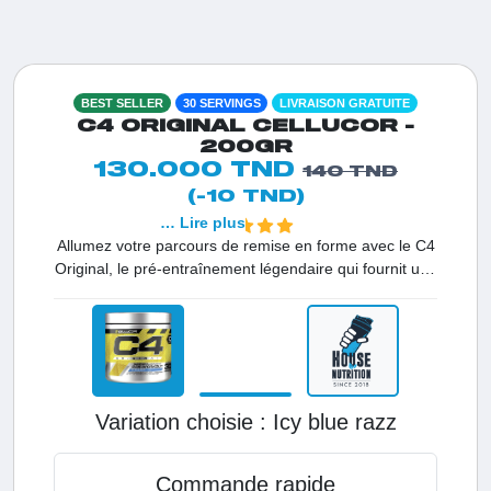
BEST SELLER
30 SERVINGS
LIVRAISON GRATUITE
C4 ORIGINAL CELLUCOR -
200GR
130.000 TND
140 TND
(-10 TND)
… Lire plus
Allumez votre parcours de remise en forme avec le C4
Original, le pré-entraînement légendaire qui fournit une
énergie explosive pour tous les niveaux. Que vous
soyez débutant ou athlète confirmé en Tunisie, le C4
est conçu pour vous offrir ce coup de pouce
supplémentaire indispensable pour surmonter la
fatigue. Grâce à ses ingrédients brevetés et 20 ans
d'expertise, il assure une absorption optimale pour une
Variation choisie :
icy blue razz
séance intense, garantissant une performance
maximale et une vitalité sans faille.
Commande rapide