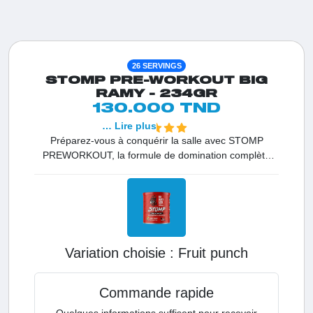
26 SERVINGS
STOMP PRE-WORKOUT BIG
RAMY - 234GR
130.000 TND
… Lire plus
Préparez-vous à conquérir la salle avec STOMP
PREWORKOUT, la formule de domination complète
conçue pour pulvériser vos records personnels.
Délivrant une énergie féroce et une congestion
massive, ce booster vous permet de vous entraîner
avec une intensité et une puissance inégalées.
Variation choisie :
fruit punch
Commande rapide
Quelques informations suffisent pour recevoir