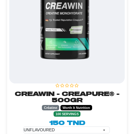
CREAWIN - CREAPURE® -
500GR
Créatine
Worth It Nutrition
100 SERVINGS
150 TND