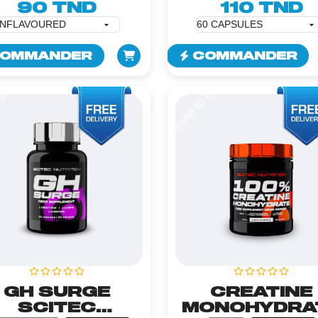
90 TND
110 TND
OMMANDER
COMMANDER
0 DT
Remise 10 DT
GH SURGE
CREATINE
SCITEC
MONOHYDRA