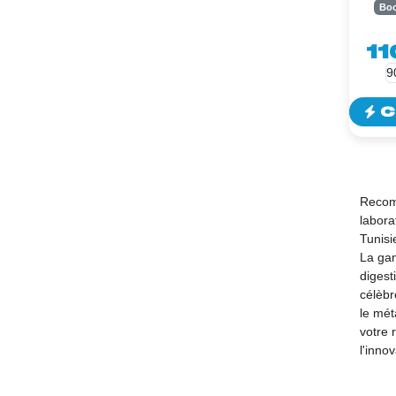
Boo
9
11
C
Recomm
labora
Tunisi
La ga
digest
célèbr
le mét
votre 
l'inno