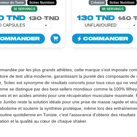
NUTRITION -
- 300GR
steur de Testo
Scitec Nutrition
Créatine
Scitec Nutrition
0CAPSULES
30 SERVINGS
88 SERVINGS
0 TND
130 TND
130 TND
140 
OMMANDER
COMMANDER
andée par les plus grands athlètes, cette marque s'est imposée com
toire de test ultra-moderne, garantissant la pureté des composants d
e, Scitec est synonyme de résultats concrets pour tous ceux qui ne veule
mme se distingue par des best-sellers mondiaux comme la 100% Whey P
ives et en acides aminés pour une récupération musculaire maximale. 
e Jumbo reste la solution idéale pour une prise de masse rapide et str
abolisme et soutenir la synthèse protéique, même lors des entraînements
routine quotidienne en Tunisie, c'est l'assurance d'obtenir des résulta
vation et la qualité au cœur de chaque shaker.