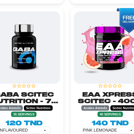
ABA SCITEC
EAA XPRES
UTRITION - 70
SCITEC - 40
CAPSULES
cides Aminés
Scitec Nutrition
Acides Aminés
Scitec Nutriti
35 SERVINGS
40 SERVINGS
120 TND
140 TND