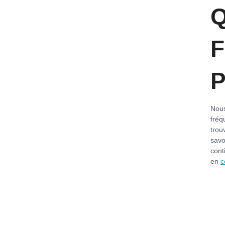
Q
F
P
Nous
fréq
trou
savo
cont
en
c