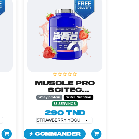
MUSCLE PRO
SCITEC
-
NUTRITION -
Whey protein
Scitec Nutrition
2.5KG
83 SERVINGS
290 TND
COMMANDER