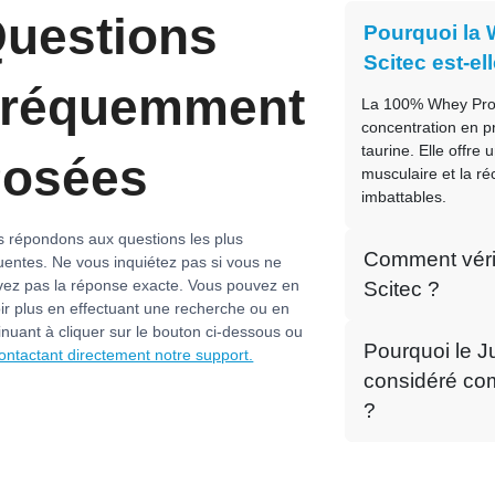
uestions
Pourquoi la 
Scitec est-el
réquemment
La 100% Whey Prote
concentration en pr
taurine. Elle offre
osées
musculaire et la ré
imbattables.
 répondons aux questions les plus
Comment vérifi
uentes. Ne vous inquiétez pas si vous ne
vez pas la réponse exacte. Vous pouvez en
Scitec ?
ir plus en effectuant une recherche ou en
inuant à cliquer sur le bouton ci-dessous ou
Pourquoi le Ju
ontactant directement notre support.
considéré com
?