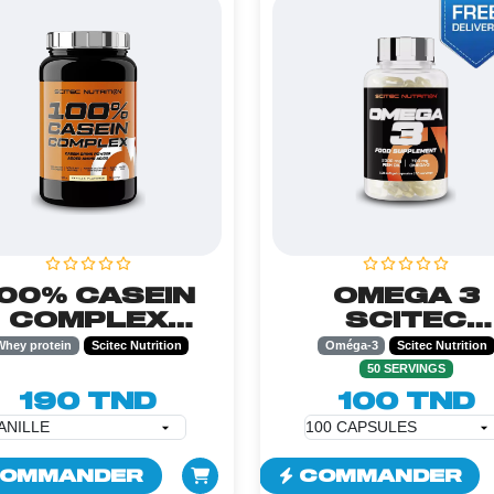
100% CASEIN
OMEGA 3
COMPLEX
SCITEC
ITEC - 920GR
NUTRITION 
Whey protein
Scitec Nutrition
Oméga-3
Scitec Nutrition
100CAPS
50 SERVINGS
190 TND
100 TND
OMMANDER
COMMANDER