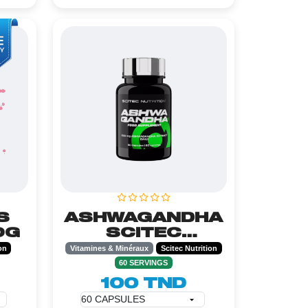
S
ASHWAGANDHA
0G
SCITEC
NUTRITION - 60
on
Vitamines & Minéraux
Scitec Nutrition
CAPSULES
60 SERVINGS
100 TND