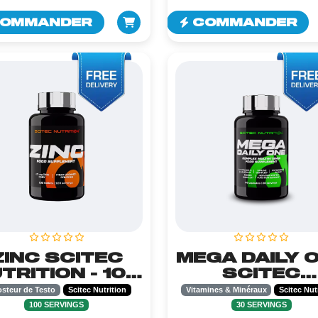
OMMANDER
COMMANDER
ZINC SCITEC
MEGA DAILY 
TRITION - 100
SCITEC
TABLETS
NUTRITION 
steur de Testo
Scitec Nutrition
Vitamines & Minéraux
Scitec Nut
60CAPSUL
100 SERVINGS
30 SERVINGS