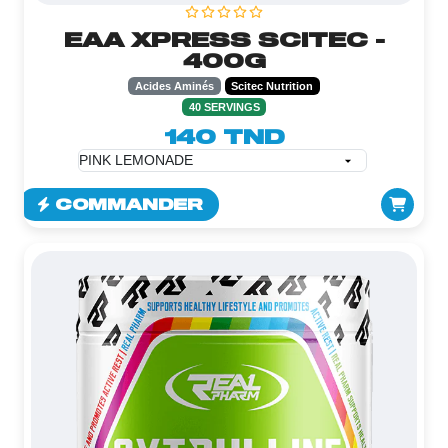
EAA XPRESS SCITEC -
400G
Acides Aminés
Scitec Nutrition
40 SERVINGS
140 TND
COMMANDER