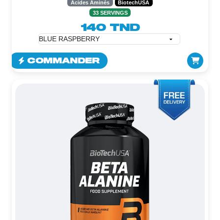
Acides Aminés
BiotechUSA
33 SERVINGS
140 TND
COMMANDER