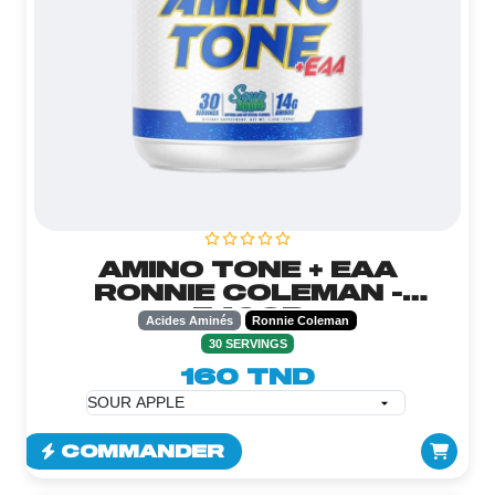
AMINO TONE + EAA
RONNIE COLEMAN -
540GR
Acides Aminés
Ronnie Coleman
30 SERVINGS
160 TND
COMMANDER