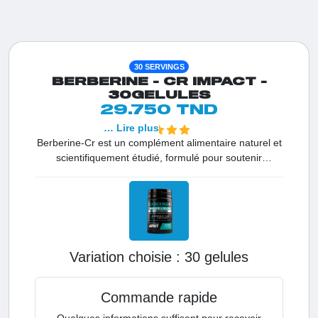
30 SERVINGS
BERBERINE - CR IMPACT -
30GELULES
29.750 TND
… Lire plus
Berberine-Cr est un complément alimentaire naturel et
scientifiquement étudié, formulé pour soutenir
l’équilibre glycémique et optimiser le métabolisme des
glucides. Chaque gélule apporte une dose
cliniquement pertinente de 380 mg de berbérine
hautement purifiée (standardisée à 98%), associée à
du chrome picolinate. Ce complexe est une solution de
haute qualité pour ceux qui cherchent à améliorer leur
Variation choisie :
30 gelules
sensibilité à l'insuline et à soutenir leur santé
métabolique globale. C'est l'outil idéal pour
accompagner une gestion du poids efficace et
Commande rapide
maintenir une vitalité constante en évitant les pics de
Quelques informations suffisent pour recevoir