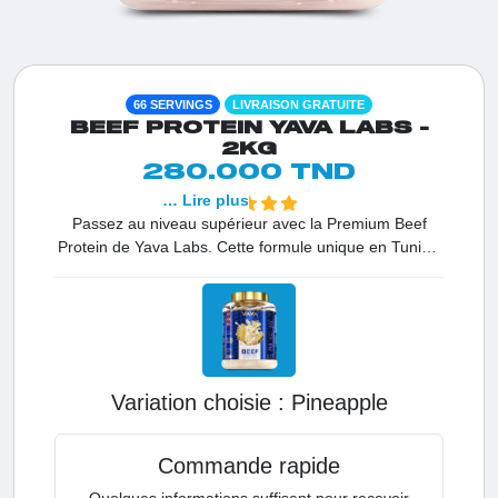
66 SERVINGS
LIVRAISON GRATUITE
BEEF PROTEIN YAVA LABS -
2KG
280.000 TND
… Lire plus
Passez au niveau supérieur avec la Premium Beef
Protein de Yava Labs. Cette formule unique en Tunisie
délivre 25,8g de protéine de bœuf hydrolysée par
portion, issue de bœuf 100% pur. C’est le premier
choix des athlètes qui recherchent une absorption
optimale sans les inconvénients du lactose. Avec zéro
graisse et zéro sucre, elle garantit des résultats
rapides sur votre masse musculaire maigre et booste
Variation choisie :
pineapple
votre vitalité au quotidien.
Commande rapide
Quelques informations suffisent pour recevoir