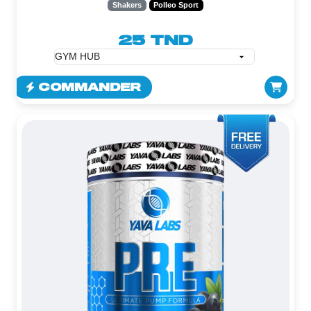
Shakers
Polleo Sport
25 TND
COMMANDER