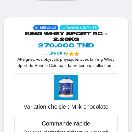
51 SERVINGS
LIVRAISON GRATUITE
KING WHEY SPORT RC -
2.26KG
270.000 TND
… Lire plus
Atteignez vos objectifs physiques avec la King Whey
Sport de Ronnie Coleman, la protéine qui allie haute
qualité et prix accessible. C'est la solution idéale pour
construire du muscle efficacement grâce à une source
de whey protéine de premier choix.
Variation choisie :
milk chocolate
Commande rapide
Quelques informations suffisent pour recevoir