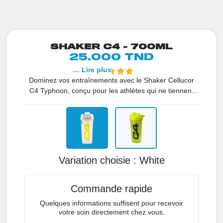
SHAKER C4 - 700ML
25.000 TND
… Lire plus
Dominez vos entraînements avec le Shaker Cellucor
C4 Typhoon, conçu pour les athlètes qui ne tiennent
pas en place. Alliant une capacité généreuse de 700
ml à une ergonomie supérieure, ce shaker vous
garantit des boissons parfaitement mélangées et une
étanchéité totale. Sa poignée intégrée en fait le
compagnon de route idéal en Tunisie pour vos
journées les plus actives.
Variation choisie :
white
Commande rapide
Quelques informations suffisent pour recevoir
votre soin directement chez vous.