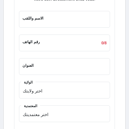
الاسم واللقب
رقم الهاتف
0/8
العنوان
الولاية
المعتمدية