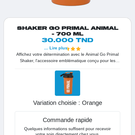
SHAKER GO PRIMAL ANIMAL
- 700 ML
30.000 TND
… Lire plus
Affichez votre détermination avec le Animal Go Primal
Shaker, l'accessoire emblématique conçu pour les
athlètes qui ne font aucun compromis. Avec son design
robuste et sa capacité de 700 ml, il est l'outil
indispensable en Tunisie pour préparer vos shakes de
protéines les plus denses ou vos pré-workouts
explosifs en garantissant une étanchéité totale et un
style affirmé.
Variation choisie :
orange
Commande rapide
Quelques informations suffisent pour recevoir
votre soin directement chez vous.