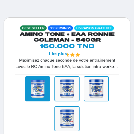
BEST SELLER
30 SERVINGS
LIVRAISON GRATUITE
AMINO TONE + EAA RONNIE
COLEMAN - 540GR
160.000 TND
… Lire plus
Maximisez chaque seconde de votre entraînement
avec le RC Amino Tone EAA, la solution intra-workout
la plus complète disponible en Tunisie. Bien plus qu'un
simple mélange d'acides aminés, Amino Tone EAA agit
sur quatre piliers fondamentaux de la performance.
Avec 14g de BCAA et EAA instantanés, il stoppe
instantanément le catabolisme et booste la synthèse
protéique. Son complexe d'hydratation recharge vos
stocks d'électrolytes pour éviter les crampes, tandis
que son mélange brûle-graisse sans stimulant sculpte
votre silhouette. C’est l’outil de haute qualité pour ceux
qui visent une performance maximale et une vitalité