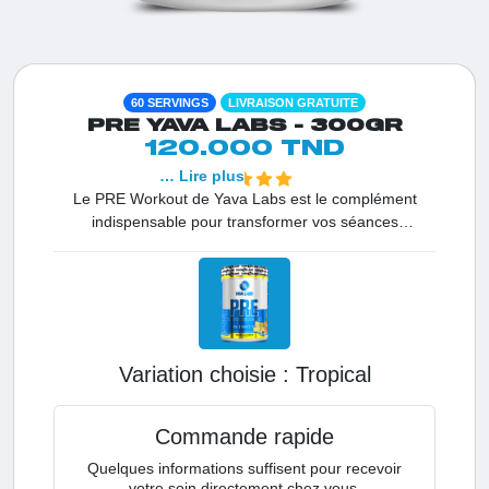
60 SERVINGS
LIVRAISON GRATUITE
PRE YAVA LABS - 300GR
120.000 TND
… Lire plus
Le PRE Workout de Yava Labs est le complément
indispensable pour transformer vos séances
d'entraînement en véritables démonstrations de force.
En Tunisie, c'est le premier choix des athlètes qui
exigent un pump maximal et une concentration d'acier.
Sa formule de haute qualité assure une absorption
optimale pour garantir des résultats rapides dès les
premières répétitions.
Variation choisie :
tropical
Commande rapide
Quelques informations suffisent pour recevoir
votre soin directement chez vous.