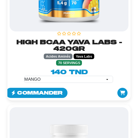
HIGH BCAA YAVA LABS -
420GR
Acides Aminés
Yava Labs
70 SERVINGS
140 TND
COMMANDER