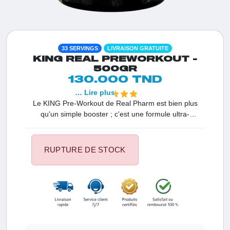
33 SERVINGS
LIVRAISON GRATUITE
KING REAL PREWORKOUT -
500GR
130.000 TND
… Lire plus
Le KING Pre-Workout de Real Pharm est bien plus
qu'un simple booster ; c'est une formule ultra-
concentrée conçue pour transformer chaque séance
en un exploit athlétique. Grâce à l'innovation
GlycerSize™, il offre une congestion musculaire d'une
RUPTURE DE STOCK
intensité rare tout en garantissant un focus mental
d'acier. Avec 200 mg de caféine par dose et un
complexe d'adaptogènes, ce pré-workout de haute
qualité est l'allié idéal des sportifs en Tunisie qui
recherchent une performance maximale et une vitalité
inépuisable.