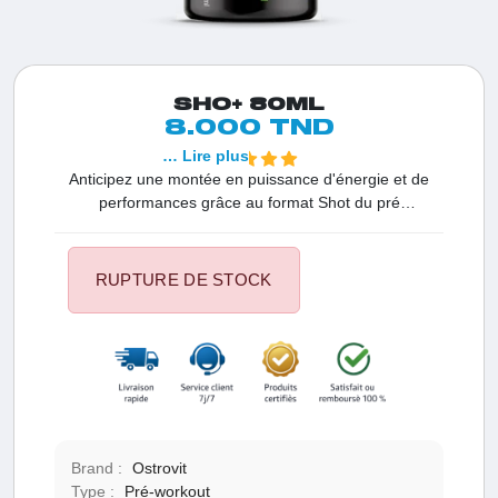
SHO+ 80ML
8.000 TND
… Lire plus
Anticipez une montée en puissance d'énergie et de
performances grâce au format Shot du pré
entraînement Ostro Vit. Chaque boîte de 24 shots de
80 ml constitue une solution puissante spécialement
conçue pour dynamiser vos séances d'entraînement et
RUPTURE DE STOCK
optimiser vos résultats.
Brand :
Ostrovit
Type :
Pré-workout