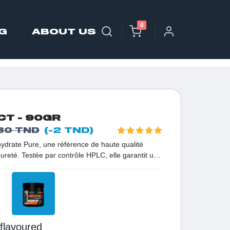
0
G
ABOUT US
CT - 90GR
(-2 TND)
30 TND
drate Pure, une référence de haute qualité
pureté. Testée par contrôle HPLC, elle garantit une
ur une sécurité maximale. Sans additifs ni
tra-fine est conçue pour saturer vos réserves de
production d'ATP. C'est l'allié incontournable en
erchant une force explosive, une performance
usculaire optimisée lors de séances de haute
nflavoured