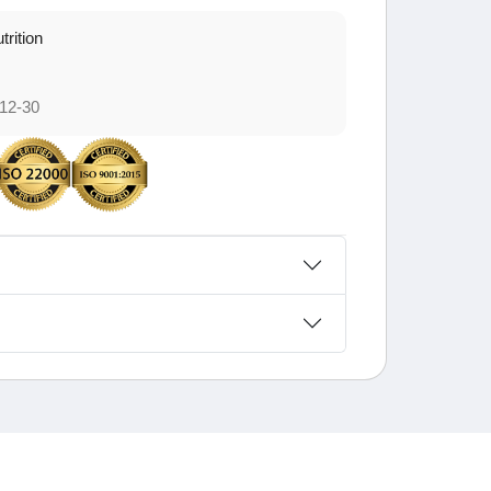
trition
12-30