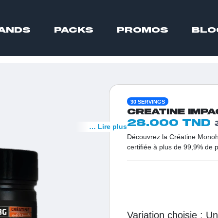
ANDS
PACKS
PROMOS
BLO
30 SERVINGS
CREATINE IMPA
28.000 TND
… Lire plus
Découvrez la Créatine Monohy
certifiée à plus de 99,9% de 
absence totale d'impuretés po
allergènes, cette créatine ul
phosphocréatine et booster la 
Tunisie pour les athlètes ch
maximale et une croissance m
intensité.
Variation choisie :
u