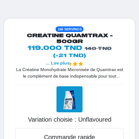
166 SERVINGS
CREATINE QUAMTRAX -
500GR
119.000 TND
140 TND
(-21 TND)
… Lire plus
La Créatine Monohydrate Micronisée de Quamtrax est
le complément de base indispensable pour tout
pratiquant de musculation en Tunisie. Sa texture
'micronisée' signifie qu'elle est broyée plus finement
qu'une créatine classique, garantissant une absorption
optimale par vos muscles. C'est la solution de haute
qualité pour ceux qui veulent des résultats rapides sur
leur volume et une performance maximale à chaque
Variation choisie :
unflavoured
séance.
Commande rapide