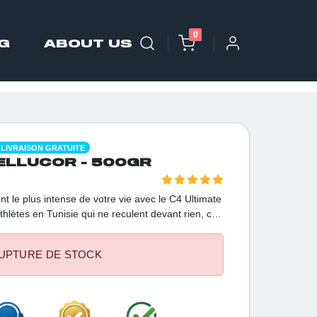
0
G
ABOUT US
LIVRAISON GRATUITE
ELLUCOR - 500GR
t le plus intense de votre vie avec le C4 Ultimate
thlètes en Tunisie qui ne reculent devant rien, ce
 des dosages cliniques pour vous offrir une
ce maximale et un focus laser du début à la fin
UPTURE DE STOCK