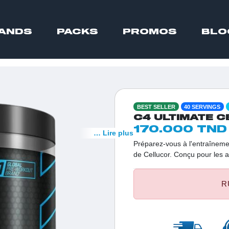
ANDS
PACKS
PROMOS
BLO
BEST SELLER
40 SERVINGS
C4 ULTIMATE C
170.000 TND
… Lire plus
Préparez-vous à l'entraînemen
de Cellucor. Conçu pour les a
booster de l'extrême combine
puissance brute, une enduran
R
de votre séance.