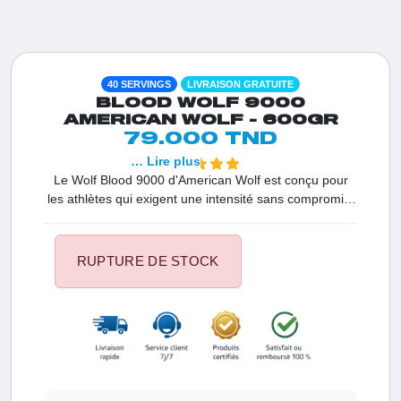
40 SERVINGS
LIVRAISON GRATUITE
BLOOD WOLF 9000
AMERICAN WOLF - 600GR
79.000 TND
… Lire plus
Le Wolf Blood 9000 d'American Wolf est conçu pour
les athlètes qui exigent une intensité sans compromis.
Ce pré-workout de haute qualité combine des dosages
massifs de Citrulline Malate, Bêta-Alanine et Créatine
pour déclencher une congestion maximale et une
RUPTURE DE STOCK
puissance explosive dès la première série. Grâce à
l'ajout de Taurine et de Ginseng, il garantit une
concentration d'acier et une vigilance accrue. C'est
l'outil ultime en Tunisie pour transformer vos séances
et atteindre une performance maximale tout en
repoussant les limites de la fatigue.