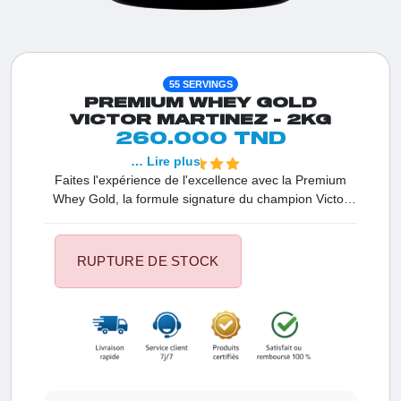
55 SERVINGS
PREMIUM WHEY GOLD
VICTOR MARTINEZ - 2KG
260.000 TND
… Lire plus
Faites l'expérience de l'excellence avec la Premium
Whey Gold, la formule signature du champion Victor
Martinez. Conçue pour ceux qui exigent une utilisation
maximale des protéines, cette matrice premium
combine pureté et goût exceptionnel pour soutenir
RUPTURE DE STOCK
votre récupération musculaire et maintenir un bilan
azoté positif, même lors des cycles d'entraînement les
plus intenses.