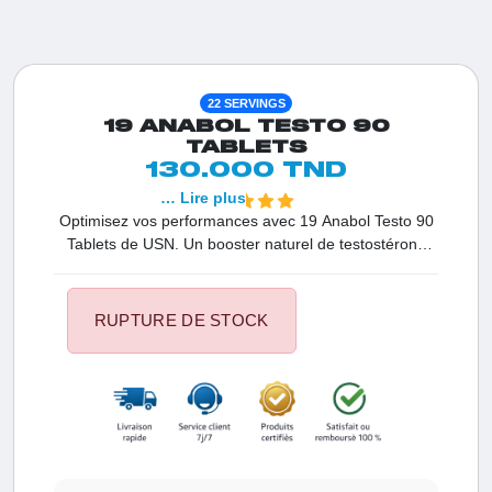
22 SERVINGS
19 ANABOL TESTO 90
TABLETS
130.000 TND
… Lire plus
Optimisez vos performances avec 19 Anabol Testo 90
Tablets de USN. Un booster naturel de testostérone
enrichi en zinc, poudre d’huître, et D-Aspartic Acid pour
soutenir vos niveaux hormonaux, renforcer votre
endurance et favoriser la force.
RUPTURE DE STOCK