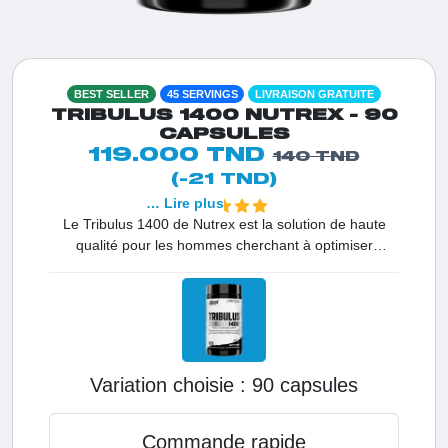
BEST SELLER
45 SERVINGS
LIVRAISON GRATUITE
TRIBULUS 1400 NUTREX - 90
CAPSULES
119.000 TND
140 TND
(-21 TND)
… Lire plus
Le Tribulus 1400 de Nutrex est la solution de haute
qualité pour les hommes cherchant à optimiser
naturellement leur potentiel. En Tunisie, c'est le
premier choix pour soutenir un taux de testostérone
sain et stimuler la vitalité masculine. Sa concentration
exceptionnelle garantit une absorption optimale pour
obtenir des résultats rapides sur votre force, votre
énergie et votre confiance au quotidien.
Variation choisie :
90 capsules
Commande rapide