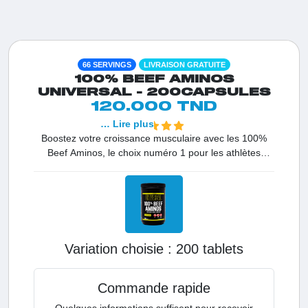
66 SERVINGS
LIVRAISON GRATUITE
100% BEEF AMINOS
UNIVERSAL - 200CAPSULES
120.000 TND
… Lire plus
Boostez votre croissance musculaire avec les 100%
Beef Aminos, le choix numéro 1 pour les athlètes
sérieux en Tunisie. Formulé à partir d'un mélange
exclusif d'isolat de protéines de bœuf de haute qualité,
d'albumine concentrée et de foie de bœuf argentin, ce
supplément délivre un spectre complet d'acides
aminés hautement biodisponibles. Contrairement aux
sources classiques, ils offrent une concentration
Variation choisie :
200 tablets
supérieure favorisant une synthèse protéique optimale
et une régénération rapide des fibres. C'est l'allié idéal
pour un développement musculaire sec et durable tout
Commande rapide
en préservant votre vitalité.
Quelques informations suffisent pour recevoir