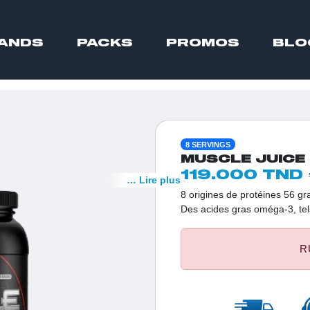
ANDS
PACKS
PROMOS
BLO
8 SERVINGS
MUSCLE JUICE 
119.000 TND
… Lire plus
8 origines de protéines 56 
Des acides gras oméga-3, te
aux muscles Un mélange de g
enzymes digestives pour opti
R