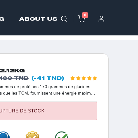
0
G
ABOUT US
2.12KG
(-41 TND)
160 TND
grammes de protéines 170 grammes de glucides
ls que les TCM, fournissent une énergie maximale
lutamine 2600 calories pour 2 portions Des
miser l'absorption des nutriments
UPTURE DE STOCK