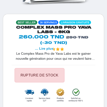
BEST SELLER
30 SERVINGS
LIVRAISON GRATUITE
COMPLEX MASS PRO YAVA
LABS - 6KG
260.000 TND
290 TND
(-30 TND)
… Lire plus
Le Complex Mass Pro de Yava Labs est le gainer
nouvelle génération pour ceux qui ne veulent faire
aucun compromis. En Tunisie, c'est le premier choix
des athlètes et des 'hardgainers' souhaitant franchir un
palier de volume. Sa formule de haute qualité assure
RUPTURE DE STOCK
une absorption optimale des nutriments pour garantir
des résultats rapides, une force décuplée et une vitalité
exceptionnelle au quotidien.