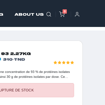
0
G
ABOUT US
 93 2.27KG
D
310 TND
ne concentration de 93 % de protéines isolates
ainsi 30 g de protéines isolates par dose. Ce
richi d'un complexe d'enzymes, favorisant une
est reconnu pour sa protéine de lactosérum d'une
UPTURE DE STOCK