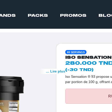
ANDS
PACKS
PROMOS
BLO
69 SERVINGS
ISO SENSATION
280.000 TN
(-30 TND)
… Lire plus
Iso Sensation ® 93 propose u
par portion de 100 g, offrant 
produit haut de gamme est en
digestibilité optimale, et il 
R
qualité exceptionnelle.