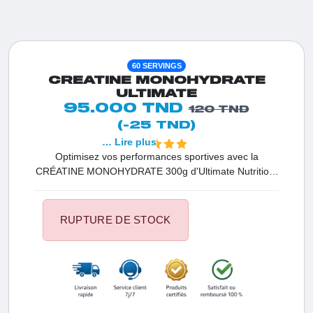
60 SERVINGS
CREATINE MONOHYDRATE
ULTIMATE
95.000 TND
120 TND
(-25 TND)
… Lire plus
Optimisez vos performances sportives avec la
CRÉATINE MONOHYDRATE 300g d'Ultimate Nutrition,
un supplément de créatine micronisée reconnu pour
favoriser la croissance musculaire, l'endurance et la
force. Disponible en poudre, ce produit offre un
RUPTURE DE STOCK
programme de chargement et de maintenance sur 8
semaines pour des résultats durables. Transformez
vos séances d'entraînement avec cette formule de
pointe, adaptée aux besoins des sportifs les plus
exigeants.