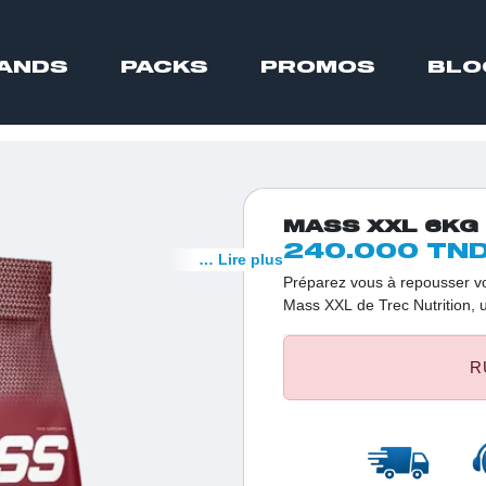
ANDS
PACKS
PROMOS
BLO
MASS XXL 6KG
240.000 TN
… Lire plus
Préparez vous à repousser vo
Mass XXL de Trec Nutrition, 
spécialement pour les athlète
exceptionnels.
R