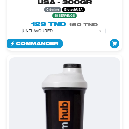
USA - 300GR
Créatine
BiotechUSA
88 SERVINGS
129 TND
160 TND
COMMANDER