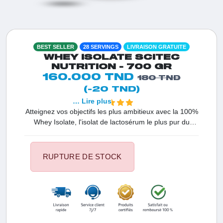
BEST SELLER
28 SERVINGS
LIVRAISON GRATUITE
WHEY ISOLATE SCITEC
NUTRITION - 700 GR
160.000 TND
180 TND
(-20 TND)
… Lire plus
Atteignez vos objectifs les plus ambitieux avec la 100%
Whey Isolate, l'isolat de lactosérum le plus pur du
marché. Spécialement conçue pour les sportifs
tunisiens qui refusent les compromis, cette formule
sans sucre et sans gluten garantit une absorption
RUPTURE DE STOCK
optimale pour une récupération éclair. C'est le choix de
haute qualité pour sculpter vos muscles tout en
préservant votre vitalité et votre santé au quotidien.