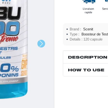
CAPSULES VÉGÉTALES : Nous 
nos produits.
Brand :
Scenit
Type :
Boosteur de Tes
Details :
120 capsule
DESCRIPTION
HOW TO USE