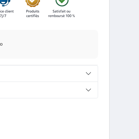
utilisons des capsules végétaliennes dans tous
to