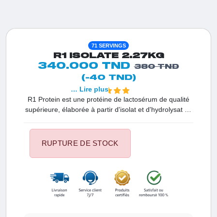
71 SERVINGS
R1 ISOLATE 2.27KG
340.000 TND
380 TND
(-40 TND)
… Lire plus
R1 Protein est une protéine de lactosérum de qualité
supérieure, élaborée à partir d'isolat et d'hydrolysat de
lactosérum ultrapurs. Contrairement à d'autres
marques, Rule One Protein exclut l'utilisation de
concentrés de lactosérum, de crèmes, de gommes ou
RUPTURE DE STOCK
d'autres agents de remplissage. Cela garantit une
pureté protéique exceptionnelle atteignant jusqu'à 87
%. Avec R1 Protein, profitez d'une concentration plus
élevée de protéines de lactosérum à action rapide par
gramme, pour des résultats optimaux.