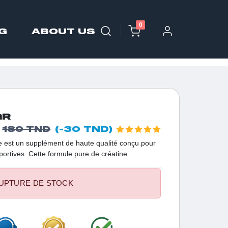
0
G
ABOUT US
GR
(-30 TND)
180 TND
 est un supplément de haute qualité conçu pour
ortives. Cette formule pure de créatine
tation de la force, de l'endurance et de la
ez pour la créatine 375g de Rule One pour
UPTURE DE STOCK
t atteindre de nouveaux sommets dans votre