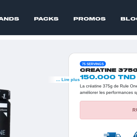
ANDS
PACKS
PROMOS
BLO
75 SERVINGS
CREATINE 375
150.000 TND
… Lire plus
La créatine 375g de Rule One
améliorer les performances sp
monohydrate favorise l'augmen
récupération musculaire. Opt
R
booster vos entraînements e
progression fitness.