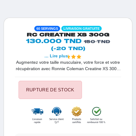
60 SERVINGS
LIVRAISON GRATUITE
RC CREATINE XS 300G
130.000 TND
150 TND
(-20 TND)
… Lire plus
Augmentez votre taille musculaire, votre force et votre
récupération avec Ronnie Coleman Creatine XS 300g.
Cette poudre de créatine monohydrate micronisée
100% pure soutient la production d'ATP, retarde la
fatigue et améliore les performances. Non aromatisée,
RUPTURE DE STOCK
sans glucides, sans calories, avec 120 portions – le
complément parfait pour des entraînements explosifs.