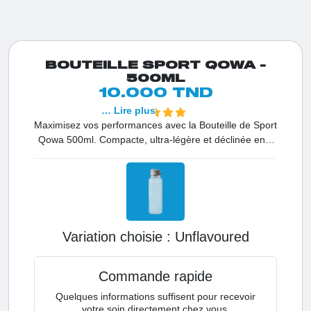
BOUTEILLE SPORT QOWA -
500ML
10.000 TND
… Lire plus
Maximisez vos performances avec la Bouteille de Sport
Qowa 500ml. Compacte, ultra-légère et déclinée en 4
coloris tendance, cette gourde est l'accessoire
indispensable pour rester hydraté durant vos
entraînements intenses en Tunisie tout en affirmant
votre style.
Variation choisie :
unflavoured
Commande rapide
Quelques informations suffisent pour recevoir
votre soin directement chez vous.