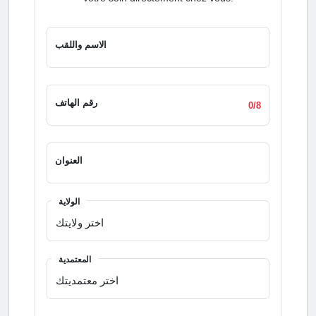
الاسم واللقب
رقم الهاتف
0/8
العنوان
الولاية
المعتمدية