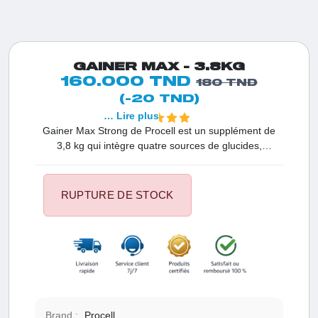
GAINER MAX - 3.8KG
160.000 TND
180 TND
(-20 TND)
… Lire plus
Gainer Max Strong de Procell est un supplément de
3,8 kg qui intègre quatre sources de glucides,
comprenant notamment de l'amidon de maïs à haut
poids moléculaire pour une absorption rapide. Il assure
une libération d'énergie constante grâce à la présence
RUPTURE DE STOCK
de maltodextrine, de fructose et de farine d'avoine. Ce
produit propose également une teneur en protéines de
15%, comprenant des acides aminés essentiels et non
essentiels, favorisant ainsi la croissance musculaire et
la récupération.
Brand :
Procell