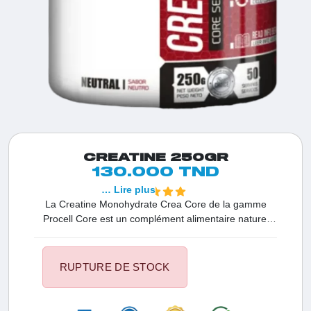
CREATINE 250GR
130.000 TND
… Lire plus
La Creatine Monohydrate Crea Core de la gamme
Procell Core est un complément alimentaire naturel
contenant de la créatine monohydrate. Idéal pour les
sportifs, il offre une dose de 5 grammes de créatine
par portion de 5 grammes. Sans sucres ajoutés et
RUPTURE DE STOCK
rapidement absorbé par l'organisme.