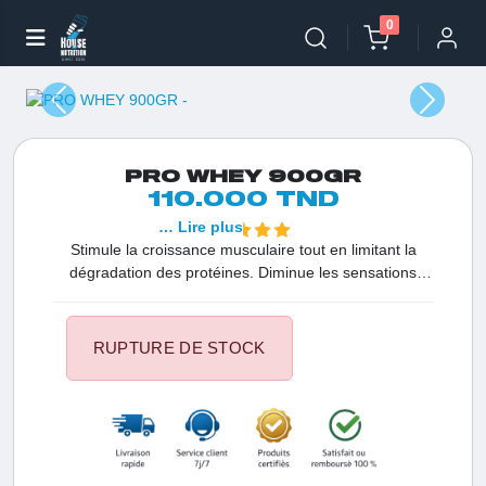
0
PRO WHEY 900GR
110.000 TND
… Lire plus
Stimule la croissance musculaire tout en limitant la
dégradation des protéines. Diminue les sensations
douloureuses musculaires induites par l'activité
physique. Encourage la sécrétion de l'hormone de
croissance (GH). Prévient le surmenage lors de
RUPTURE DE STOCK
périodes de stress intense. Facilite une reconstitution
plus rapide des réserves de glycogène après
l'entraînement. Optimise la force musculaire et
l'endurance.