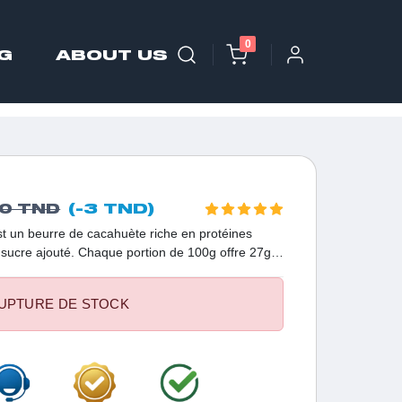
0
G
ABOUT US
(-3 TND)
0 TND
t un beurre de cacahuète riche en protéines
ni sucre ajouté. Chaque portion de 100g offre 27g
s et 49g de lipides, ainsi qu'une gamme étendue
ntiels pour une alimentation équilibrée.
UPTURE DE STOCK