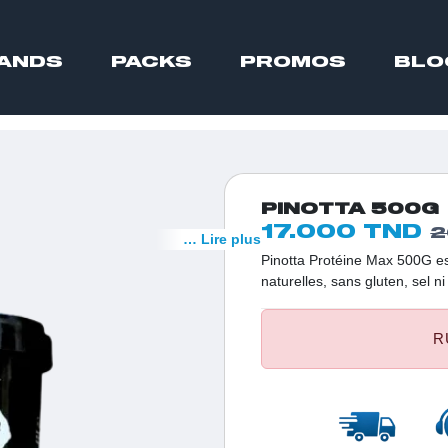
ANDS
PACKS
PROMOS
BLO
PINOTTA 500G
17.000 TND
2
… Lire plus
Pinotta Protéine Max 500G es
naturelles, sans gluten, sel 
de protéines, 16g de glucide
de vitamines et minéraux esse
R