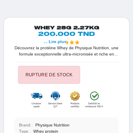
WHEY 28G 2.27KG
200.000 TND
… Lire plus
Découvrez la protéine Whey de Physique Nutrition, une
formule exceptionnelle ultra-micronisée et riche en
acides aminés, certifiée cGMP. Idéale pour les
programmes de remise en forme et l'amélioration
physique, cette protéine complète et puissante assure
RUPTURE DE STOCK
une construction tissulaire optimale grâce à sa
biodisponibilité exceptionnelle. Avec 28g de protéines
par portion, elle est enrichie en prébiotiques naturels et
ne contient ni aspartame, ni collagène, ni OGM, ni
gluten. Conforme à la réglementation anti-dopage de
l'AFNOR et certifiée ISO 9001, elle garantit une qualité
et une sécurité maximales pour les athlètes et les
passionnés de fitness.
Brand :
Physique Nutrition
Type :
Whey protein