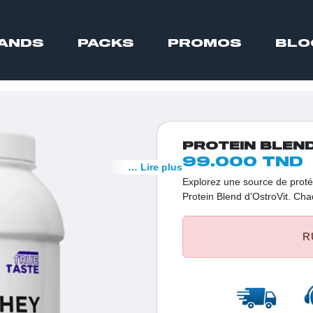
ANDS
PACKS
PROMOS
BLO
PROTEIN BLEN
99.000 TND
… Lire plus
Explorez une source de pro
Protein Blend d’OstroVit. Ch
harmonieux de protéines végé
croissance musculaire, la récu
R