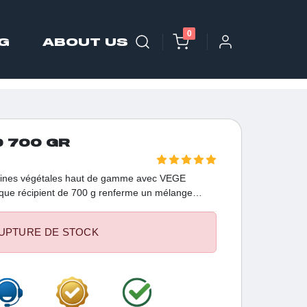
0
G
ABOUT US
D 700 GR
téines végétales haut de gamme avec VEGE
aque récipient de 700 g renferme un mélange
tales soigneusement choisies, favorisant la
pération et une nutrition optimale.
UPTURE DE STOCK