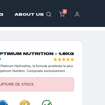
0
G
ABOUT US
TIMUM NUTRITION - 1.6KG
D
a Platinum Hydrowhey, la formule protéinée la plus
ptimum Nutrition. Composée exclusivement
lle est débarrassée du lactose et des graisses
ra-rapide. Avec 30g de protéines et 8.8g de BCAA
UPTURE DE STOCK
 des athlètes exigeants en Tunisie pour une
iate.