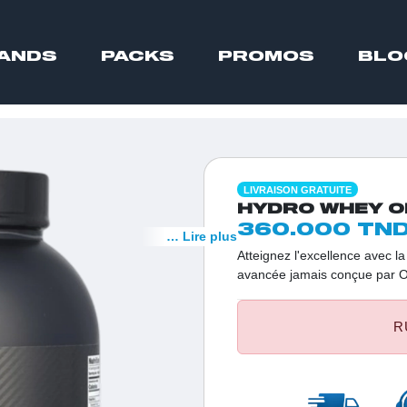
ANDS
PACKS
PROMOS
BLO
LIVRAISON GRATUITE
HYDRO WHEY OP
360.000 TN
… Lire plus
Atteignez l'excellence avec l
avancée jamais conçue par O
d'isolat de whey hydrolysé, e
pour offrir une digestion ult
R
par dose, c'est l'atout ultime
croissance musculaire imméd