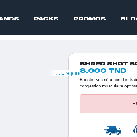
ANDS
PACKS
PROMOS
BLO
SHRED SHOT 6
8.000 TND
… Lire plus
Booster vos séances d'entraî
congestion musculaire optima
Blackweiler Shred Olimp Nutr
alanine et 193 mg de caféine
R
une concentration au rendez-
dosages élevés de bêta-alanine