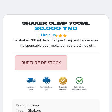
SHAKER OLIMP 700ML
20.000 TND
… Lire plus
Le shaker 700 ml de la marque Olimp est l'accessoire
indispensable pour mélanger vos protéines et
suppléments. Design ergonomique, facilité de
nettoyage, et compartiment pratique pour les poudres.
Idéal pour les sportifs et les amateurs de fitness.
RUPTURE DE STOCK
Brand :
Olimp
Type :
Shakers