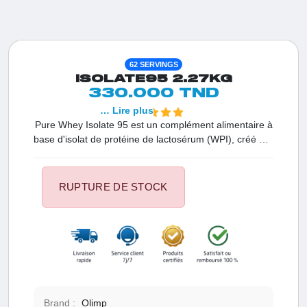
62 SERVINGS
ISOLATE95 2.27KG
330.000 TND
… Lire plus
Pure Whey Isolate 95 est un complément alimentaire à
base d'isolat de protéine de lactosérum (WPI), créé par
les experts de la société pharmaceutique Olimp
Laboratories en utilisant la technologie de pointe
CFM®. Grâce à un procédé de microfiltration innovant,
RUPTURE DE STOCK
la protéine de la marque Olimp Sport Nutrition offre un
niveau élevé de résistance à la dénaturation et
maintient une activité fonctionnelle. Avec sa
concentration élevée en acides aminés, ce produit
vous assure un soutien supplémentaire.
Brand :
Olimp